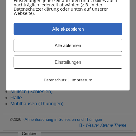
Einstellungen jederzeit aufrufen und Cookies auch
Forschungsgebiete auf dem Gebiet der Genealogie.
nachträglich jederzeit abwählen (z.B. in der
Ich forsche hauptsächlich in den Gebieten:
Datenschutzerklärung oder unten auf unserer
Webseite).
Mühlhausen in Thüringen, besonders die umliegenden
Dörfer Horsmar und Eigenrieden
Alle akzeptieren
Militsch
in Schlesien (östlicher Teil des Kreises Militsch-
Alle ablehnen
Trachenberg)
Halle an der Saale (hier finden Sie vor allem Hinweise
Einstellungen
zu Veranstaltungen und Veröffentlichungen des
genealogischen Vereins „Ekkehard e.V.“, Halle)
|
Datenschutz
Impressum
Militsch (Schlesien)
Halle
Mühlhausen (Thüringen)
©2026 -
Ahnenforschung in Schlesien und Thüringen
-
Weaver Xtreme Theme
Cookies